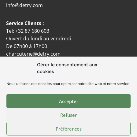
info@detry.com
Service Clients :
Tel:
+32 87 680 603
Ouvert du lundi au vendredi
De 07h00 à 17h00
charcuterie@detry.com
Gérer le consentement aux
Service Qualité :
cookies
GSM de garde:
+32 496 586 462
qualite.charcuterie@detry.com
Nous utilisons des cookies pour optimiser notre site web et notre service.
Contact Presse :
Jessica.LAENEN@detry.com
Accepter
Refuser
© DETRY 2024
Privacy policy
Préférences
Designed by