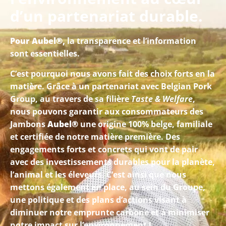
d’un partenariat durable.
Pour Aubel®,
la transparence et l’information
sont essentielles.
C’est pourquoi nous avons fait des choix forts en la
matière. Grâce à un partenariat avec Belgian Pork
Group, au travers de sa filière
Taste & Welfare
,
nous pouvons garantir aux consommateurs des
Jambons
Aubel®
une origine 100% belge, familiale
et certifiée de notre matière première. Des
engagements forts et concrets qui vont de pair
avec des investissements durables pour la planète,
l’animal et les éleveurs. C’est ainsi que nous
mettons également en place, au sein du Groupe,
une politique et des plans d’actions visant à
diminuer notre emprunte carbone et à minimiser
notre impact sur l’environnement !